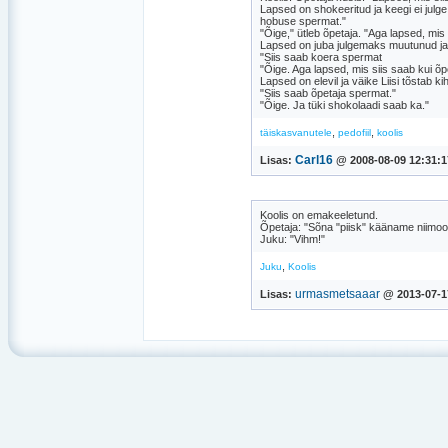
Lapsed on shokeeritud ja keegi ei julge
hobuse spermat."
"Õige," ütleb õpetaja. "Aga lapsed, mis
Lapsed on juba julgemaks muutunud ja 
"Siis saab koera spermat
"Õige. Aga lapsed, mis siis saab kui õ
Lapsed on elevil ja väike Liisi tõstab k
"Siis saab õpetaja spermat."
"Õige. Ja tüki shokolaadi saab ka."
,
,
täiskasvanutele
pedofiil
koolis
Carl16
Lisas:
@ 2008-08-09 12:31:1
Koolis on emakeeletund.
Õpetaja: "Sõna "piisk" kääname niimoodi
Juku: "Vihm!"
,
Juku
Koolis
urmasmetsaaar
Lisas:
@ 2013-07-1