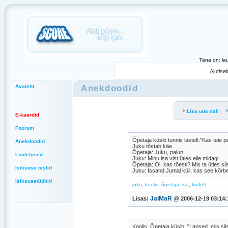
Täna on: la
Ajutise
Anekdoodid
Avaleht
Lisa uus nali
E-kaardid
Foorum
Õpetaja küsib tunnis lastelt:"Kas teie
Anekdoodid
Juku tõstab käe.
Õpetaja: Juku, palun.
Luuletused
Juku: Minu isa vist ütles eile midagi.
Õpetaja: Oi, kas tõesti? Mis ta ütles sii
Isiksuse testid
Juku: Issand Jumal küll, kas see kõrb
Isiksusetüübid
,
,
,
,
juku
koolis
õpetaja
isa
kotlett
JalMaR
Lisas:
@ 2006-12-19 03:14:
Koolis. Õpetaja küsib: "Lapsed, mis si