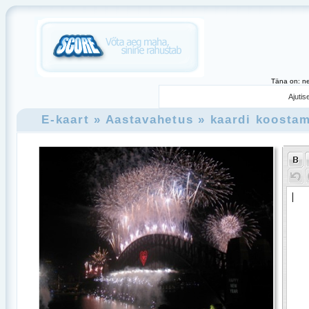
Täna on: ne
Ajutis
E-kaart
» Aastavahetus
» kaardi koosta