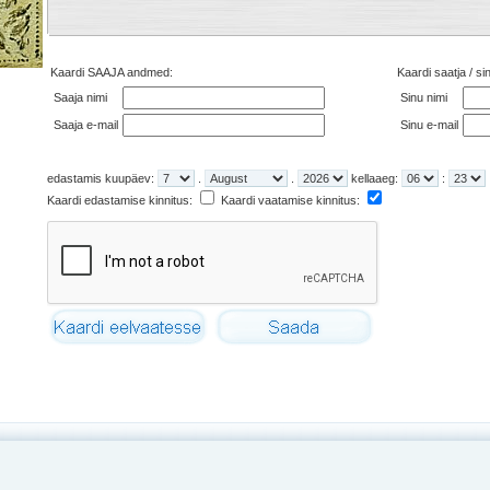
Kaardi SAAJA andmed:
Kaardi saatja / s
Saaja nimi
Sinu nimi
Saaja e-mail
Sinu e-mail
edastamis kuupäev:
.
.
kellaaeg:
:
Kaardi edastamise kinnitus:
Kaardi vaatamise kinnitus: