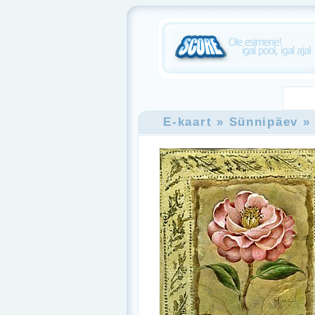
E-kaart
» Sünnipäev
»