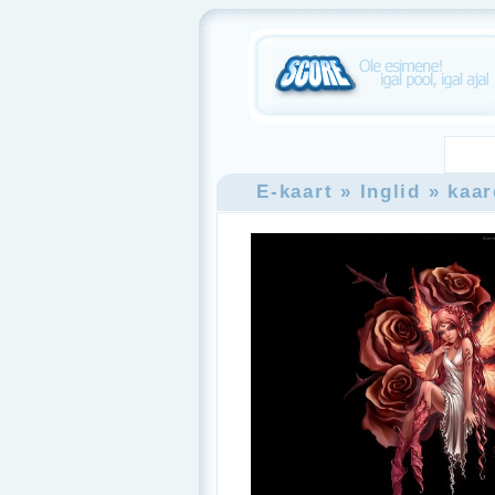
E-kaart
» Inglid
» kaa