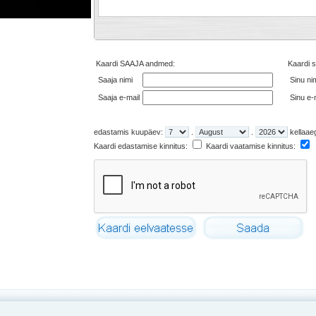
Kaardi SAAJA andmed:
Kaardi s
Saaja nimi
Sinu ni
Saaja e-mail
Sinu e-
edastamis kuupäev:
.
.
kellaae
Kaardi edastamise kinnitus:
Kaardi vaatamise kinnitus: