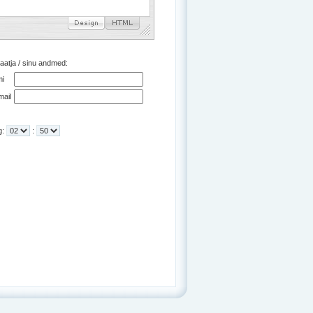
aatja / sinu andmed:
mi
mail
g:
: