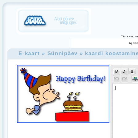
Täna on: ne
Ajutis
E-kaart
» Sünnipäev
» kaardi koostamin