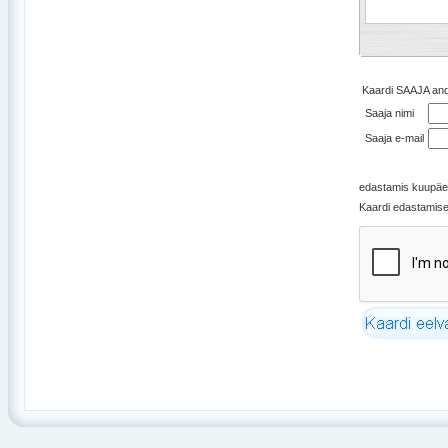
Kaardi SAAJA an
Saaja nimi
Saaja e-mail
edastamis kuupä
Kaardi edastamise