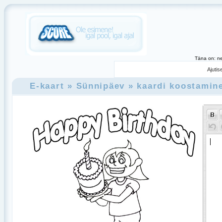
Täna on: ne
Ajutis
E-kaart
» Sünnipäev
» kaardi koostamin