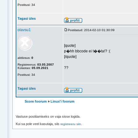
Postitusi: 34
Tagasi üles
olavsu1
Postitatud: 2014-02-10 01:30:09
[quote]
p�hh bbcode ei t��ta!? :(
[/quote]
aktiivsus:
0
Registreerus:
03.05.2007
??
Külastas:
05.09.2021
Postitusi: 34
Tagasi üles
Score foorum
»
Linux'i foorum
Vastuse postitamiseks on vaja sisse logida.
Kui sa pole veel kasutaja, siis
.
registreeru siin