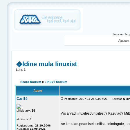
Täna on: lau
Ajutisel
�ldine mula linuxist
Leht:
1
Score foorum
»
Linux'i foorum
Autor
Carl16
Postitatud: 2007-11-24 03:07:20
Teema: �ldine 
piltide arv:
19
Mis arvad linuxitest/unixitest ? Kasutad? Mit
aktiivsus:
0
Ise kasutan peamiselt selliste toimingute ja
Registreerus:
26.10.2006
Külastas:
12.09.2021