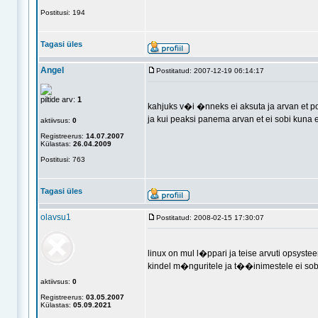
Postitusi: 194
Tagasi üles
Angel
Postitatud: 2007-12-19 06:14:17
piltide arv:
1
kahjuks v�i �nneks ei aksuta ja arvan et p
ja kui peaksi panema arvan et ei sobi kuna ei
aktiivsus:
0
Registreerus:
14.07.2007
Külastas:
26.04.2009
Postitusi: 763
Tagasi üles
olavsu1
Postitatud: 2008-02-15 17:30:07
linux on mul l�ppari ja teise arvuti opsyst
kindel m�nguritele ja t��inimestele ei sob
aktiivsus:
0
Registreerus:
03.05.2007
Külastas:
05.09.2021