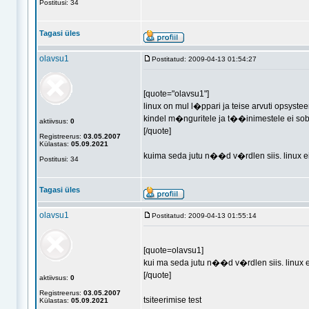
Postitusi: 34
Tagasi üles
olavsu1
Postitatud: 2009-04-13 01:54:27
[quote="olavsu1"]
linux on mul l�ppari ja teise arvuti opsyst
kindel m�nguritele ja t��inimestele ei sob
aktiivsus:
0
[/quote]
Registreerus:
03.05.2007
Külastas:
05.09.2021
kuima seda jutu n��d v�rdlen siis. linux e
Postitusi: 34
Tagasi üles
olavsu1
Postitatud: 2009-04-13 01:55:14
[quote=olavsu1]
kui ma seda jutu n��d v�rdlen siis. linux 
[/quote]
aktiivsus:
0
Registreerus:
03.05.2007
tsiteerimise test
Külastas:
05.09.2021