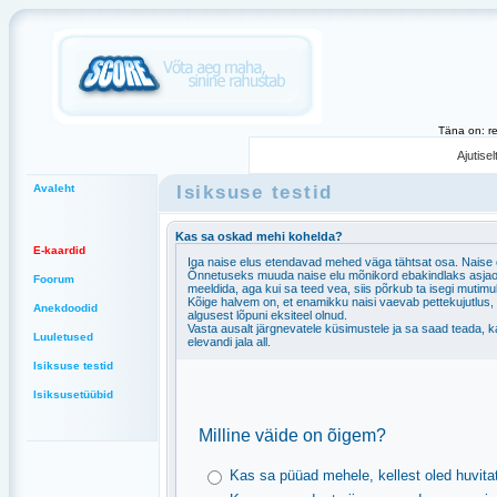
Täna on: r
Ajutise
Isiksuse testid
Avaleht
Kas sa oskad mehi kohelda?
E-kaardid
Iga naise elus etendavad mehed väga tähtsat osa. Naise õ
Õnnetuseks muuda naise elu mõnikord ebakindlaks asjaolu, 
Foorum
meeldida, aga kui sa teed vea, siis põrkub ta isegi mutimu
Kõige halvem on, et enamikku naisi vaevab pettekujutlus, e
Anekdoodid
algusest lõpuni eksiteel olnud.
Vasta ausalt järgnevatele küsimustele ja sa saad teada, k
Luuletused
elevandi jala all.
Isiksuse testid
Isiksusetüübid
Milline väide on õigem?
Kas sa püüad mehele, kellest oled huvit