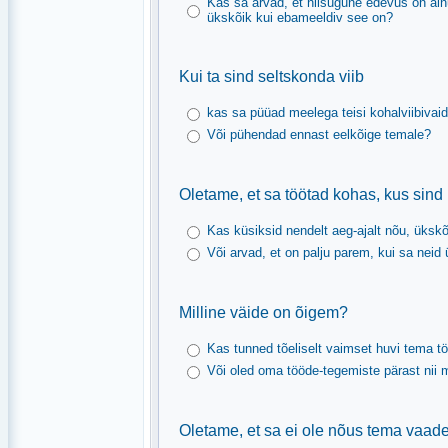
Kas sa arvad, et niisugune edevus on ainu
ükskõik kui ebameeldiv see on?
Kui ta sind seltskonda viib
kas sa püüad meelega teisi kohalviibivai
Või pühendad ennast eelkõige temale?
Oletame, et sa töötad kohas, kus sin
Kas küsiksid nendelt aeg-ajalt nõu, ükskõ
Või arvad, et on palju parem, kui sa neid ü
Milline väide on õigem?
Kas tunned tõeliselt vaimset huvi tema tö
Või oled oma tööde-tegemiste pärast nii m
Oletame, et sa ei ole nõus tema vaadet