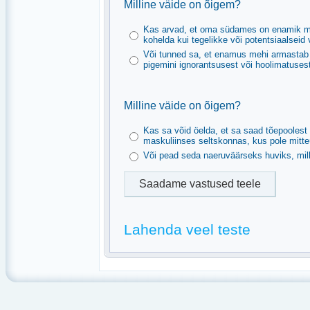
Milline väide on õigem?
Kas arvad, et oma südames on enamik mehi
kohelda kui tegelikke või potentsiaalseid 
Või tunned sa, et enamus mehi armastab na
pigemini ignorantsusest või hoolimatusest
Milline väide on õigem?
Kas sa võid öelda, et sa saad tõepoolest 
maskuliinses seltskonnas, kus pole mitte
Või pead seda naeruväärseks huviks, mill
Lahenda veel teste