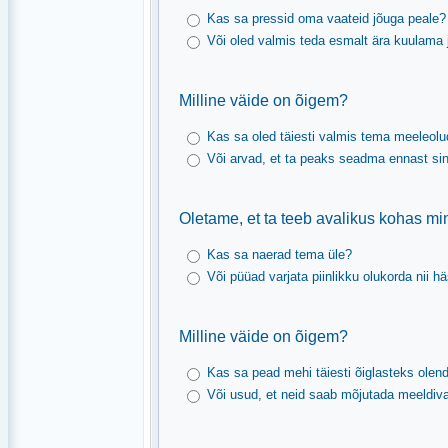
Kas sa pressid oma vaateid jõuga peale?
Või oled valmis teda esmalt ära kuulama 
Milline väide on õigem?
Kas sa oled täiesti valmis tema meeleo
Või arvad, et ta peaks seadma ennast sin
Oletame, et ta teeb avalikus kohas mi
Kas sa naerad tema üle?
Või püüad varjata piinlikku olukorda nii h
Milline väide on õigem?
Kas sa pead mehi täiesti õiglasteks olend
Või usud, et neid saab mõjutada meeldiv