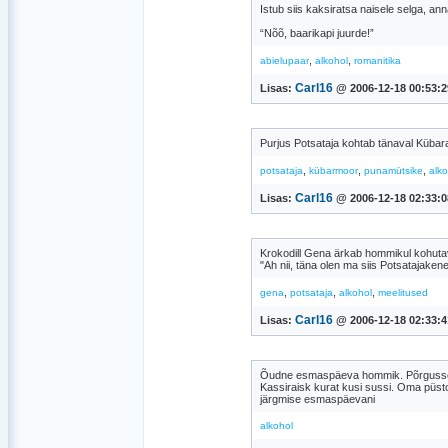
Istub siis kaksiratsa naisele selga, an
“Nõõ, baarikapi juurde!”
,
,
abielupaar
alkohol
romanitika
Carl16
Lisas:
@ 2006-12-18 00:53:2
Purjus Potsataja kohtab tänaval Kübara
,
,
,
potsataja
kübarmoor
punamütsike
alko
Carl16
Lisas:
@ 2006-12-18 02:33:0
Krokodill Gena ärkab hommikul kohutav
"Ah nii, täna olen ma siis Potsatajakene
,
,
,
gena
potsataja
alkohol
meelitused
Carl16
Lisas:
@ 2006-12-18 02:33:4
Õudne esmaspäeva hommik. Põrgusse kõ
Kassiraisk kurat kusi sussi. Oma püst
järgmise esmaspäevani
alkohol