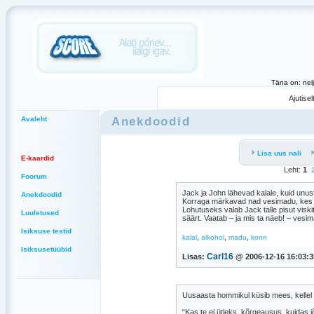
Täna on: nel
Ajutise
Anekdoodid
Avaleht
Lisa uus nali
E-kaardid
Leht:
1
Foorum
Jack ja John lähevad kalale, kuid unu
Anekdoodid
Korraga märkavad nad vesimadu, kes r
Lohutuseks valab Jack talle pisut vis
Luuletused
säärt. Vaatab – ja mis ta näeb! – vesim
Isiksuse testid
,
,
,
kalal
alkohol
madu
konn
Isiksusetüübid
Carl16
Lisas:
@ 2006-12-16 16:03:3
Uusaasta hommikul küsib mees, kellel o
“Kas te ei ütleks, kõrgeausus, kuidas 