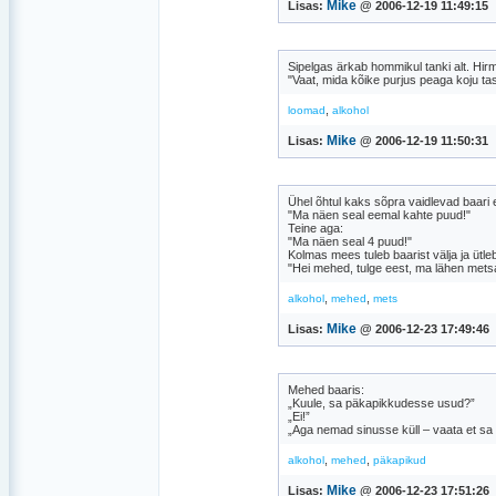
Mike
Lisas:
@ 2006-12-19 11:49:15
Sipelgas ärkab hommikul tanki alt. Hi
"Vaat, mida kõike purjus peaga koju tas
,
loomad
alkohol
Mike
Lisas:
@ 2006-12-19 11:50:31
Ühel õhtul kaks sõpra vaidlevad baari 
"Ma näen seal eemal kahte puud!"
Teine aga:
"Ma näen seal 4 puud!"
Kolmas mees tuleb baarist välja ja ütle
"Hei mehed, tulge eest, ma lähen metsa
,
,
alkohol
mehed
mets
Mike
Lisas:
@ 2006-12-23 17:49:46
Mehed baaris:
„Kuule, sa päkapikkudesse usud?”
„Ei!”
„Aga nemad sinusse küll – vaata et sa n
,
,
alkohol
mehed
päkapikud
Mike
Lisas:
@ 2006-12-23 17:51:26