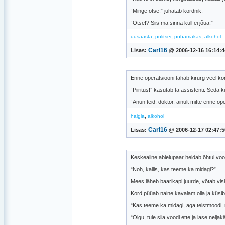
“Minge otse!” juhatab kordnik.
“Otse!? Siis ma sinna küll ei jõua!”
,
,
,
uusaasta
politsei
pohamakas
alkohol
Carl16
Lisas:
@ 2006-12-16 16:14:4
Enne operatsiooni tahab kirurg veel kor
“Piiritus!” käsutab ta assistenti. Seda
“Anun teid, doktor, ainult mitte enne ope
,
haigla
alkohol
Carl16
Lisas:
@ 2006-12-17 02:47:5
Keskealine abielupaar heidab õhtul voo
“Noh, kallis, kas teeme ka midagi?”
Mees läheb baarikapi juurde, võtab vis
Kord püüab naine kavalam olla ja küsib
“Kas teeme ka midagi, aga teistmoodi, 
“Olgu, tule siia voodi ette ja lase nelj