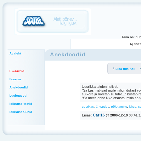
Täna on: püh
Ajutise
Anekdoodid
Avaleht
Lisa uus nali
E-kaardid
Foorum
Uusrikka telefon heliseb:
Anekdoodid
"Sa kas maksad mulle miljon dollarit v
su kore ja rüvetan su tütre..." kostab r
Luuletused
"Sa mees enne ikka otsusta, mida sa tee
Isiksuse testid
,
,
,
,
uusrikas
ähvardus
põletamine
kiirus
s
Isiksusetüübid
Carl16
Lisas:
@ 2006-12-19 03:41:1