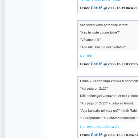
Carl16
Lisas:
@ 2006-12-19 04:46:1
Vestlevad kaks personaliülemat:
"Kas te juute võtate tööle?"
"Võtame küll."
"Aga ütle, kust te neid võtate?"
,
juut
töö
Carl16
Lisas:
@ 2006-12-21 03:29:5
Firma kuulutab välja konkursi pearaamat
"Kui palju on 2x2?"
Kõik tööotsijad vastavad, et neli ja nei
"Kui palju on 2x2?" küsitakse temalt.
"Aga kui palju teil vaja on?" küsib Rabi
"Suurepärane!" hüüatavad tööandjad. "
,
,
juut
pearaamatupidaja
töö
Carl16
Lisas:
@ 2006-12-21 03:42:3