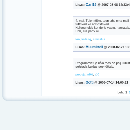
Carl16
Lisas:
@ 2007-08-08 14:33:4
4. mai. Tulen tööle, teen lahti oma ma
tuttavad ka armastavad...
Kolleeg tuleb koridoris vastu, naerata
Ehh, ilus päev oli...
,
,
töö
kolleeg
armastus
Muumitroll
Lisas:
@ 2008-02-27 13:
Programmisti ja nõia töös on palju üh
seletada kuidas see töötab.
,
,
progeja
nõid
töö
Gotti
Lisas:
@ 2008-07-14 14:00:21
Leht:
1