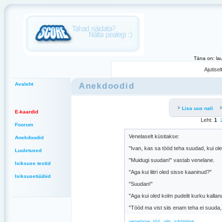
Täna on: la
Ajutise
Anekdoodid
Avaleht
Lisa uus nali
E-kaardid
Leht:
1
Foorum
Venelaselt küsitakse:
Anekdoodid
"Ivan, kas sa tööd teha suudad, kui ol
Luuletused
"Muidugi suudan!" vastab venelane.
Isiksuse testid
"Aga kui liitri oled sisse kaaninud?"
Isiksusetüübid
"Suudan!"
"Aga kui oled kolm pudelit kurku kallan
"Tööd ma vist siis enam teha ei suuda, a
,
,
,
venelane
töö
viin
juhtimine