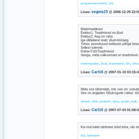
,
programmeerimine
töö
vegeta15
Lisas:
@ 2006-12-29 22:5
Matemaatikast
Eeldus1: Teadmised on jõud
Eeldus2: Aeg on raha
Iga üliõpilane teab: jõud=töö/aeg
Tehes asendused eelduste põhjal (t
Sellest tuleneb:
Raha=Töö/Teadmised
Seega, mida väiksemad on teadmised 
,
,
,
,
matemaatika
jõud
teadmised
töö
raha
Carl16
Lisas:
@ 2007-01-10 03:15:4
Mida see tähendab, mis see on: seisab
See on argipäev Nõukogude Liidus: töö 
,
,
,
,
,
,
seisab
käib
jookseb
raha
pudel
palk
Carl16
Lisas:
@ 2007-07-03 01:58:0
Kui mul tuleb tahtmine tööd teha, siis i
,
töö
tahtmine