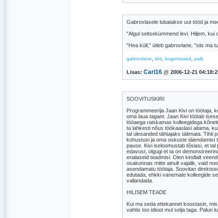
Gabrovlasele lubatakse uut tööd ja mee
"Algul seitsekümmend levi. Hiljem, kui 
"Hea küll," ütleb gabrovlane, "siis ma t
,
,
,
gabrovlane
töö
kogemused
palk
Carl16
Lisas:
@ 2006-12-21 04:18:2
SOOVITUSKIRI
Programmeerija Jaan Kivi on töötaja, ke
oma laua tagant. Jaan Kivi töötab ises
tööaega raiskamas kolleegidega kõnele
ta lahkesti nõus töökaaslasi aitama, kui
tal ülesanded tähtajaks täitmata. Tihti
kohustusi ja oma oskuste täiendamist 
pause. Kivi iseloomustab tõsiasi, et tal
edavust, olgugi et ta on demonstreerin
erialaseid teadmisi. Olen kindlalt veend
osakonnas mitte ainult vajalik, vaid n
asendamatu töötaja. Soovitan direktsioo
edutada, ehkki vanemate kolleegide s
vallandada.
HILISEM TEADE
Kui ma seda ettekannet koostasin, mis 
vahtis too idioot mul selja taga. Palun 