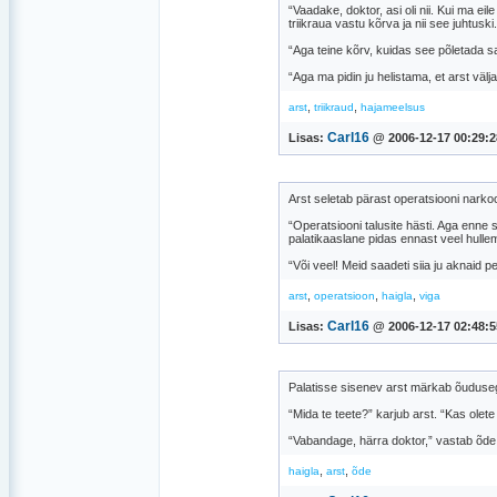
“Vaadake, doktor, asi oli nii. Kui ma eil
triikraua vastu kõrva ja nii see juhtuski.
“Aga teine kõrv, kuidas see põletada s
“Aga ma pidin ju helistama, et arst välj
,
,
arst
triikraud
hajameelsus
Carl16
Lisas:
@ 2006-12-17 00:29:2
Arst seletab pärast operatsiooni narkoo
“Operatsiooni talusite hästi. Aga enne s
palatikaaslane pidas ennast veel hullemi
“Või veel! Meid saadeti siia ju aknaid 
,
,
,
arst
operatsioon
haigla
viga
Carl16
Lisas:
@ 2006-12-17 02:48:5
Palatisse sisenev arst märkab õudusega
“Mida te teete?” karjub arst. “Kas olete
“Vabandage, härra doktor,” vastab õde,
,
,
haigla
arst
õde