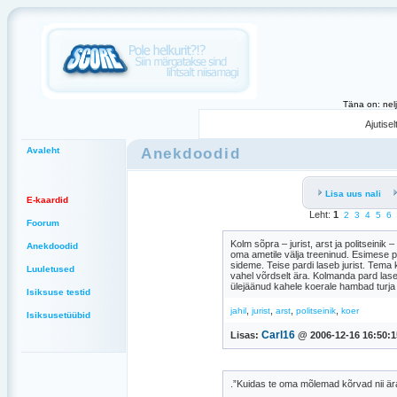
Täna on: nel
Ajutise
Anekdoodid
Avaleht
Lisa uus nali
E-kaardid
Leht:
1
2
3
4
5
6
Foorum
Kolm sõpra – jurist, arst ja politseini
Anekdoodid
oma ametile välja treeninud. Esimese pa
sideme. Teise pardi laseb jurist. Tema 
Luuletused
vahel võrdselt ära. Kolmanda pard laseb
ülejäänud kahele koerale hambad turja 
Isiksuse testid
,
,
,
,
jahil
jurist
arst
politseinik
koer
Isiksusetüübid
Carl16
Lisas:
@ 2006-12-16 16:50:1
.”Kuidas te oma mõlemad kõrvad nii är