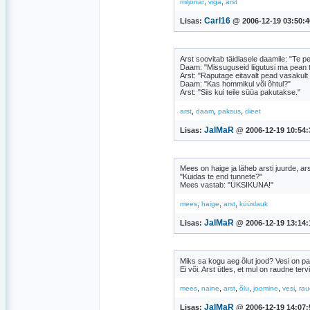
,
,
miljonär
viga
arst
Carl16
Lisas:
@ 2006-12-19 03:50:4
Arst soovitab täidlasele daamile: "Te p
Daam: "Missuguseid liigutusi ma pean
Arst: "Raputage eitavalt pead vasakult
Daam: "Kas hommikul või õhtul?"
Arst: "Siis kui teile süüa pakutakse."
,
,
,
arst
daam
paksus
dieet
JalMaR
Lisas:
@ 2006-12-19 10:54:
Mees on haige ja läheb arsti juurde, ar
"Kuidas te end tunnete?"
Mees vastab: "ÜKSIKUNA!"
,
,
,
mees
haige
arst
küüslauk
JalMaR
Lisas:
@ 2006-12-19 13:14:
Miks sa kogu aeg õlut jood? Vesi on pal
Ei või. Arst ütles, et mul on raudne terv
,
,
,
,
,
,
mees
naine
arst
õlu
joomine
vesi
rau
JalMaR
Lisas:
@ 2006-12-19 14:07: