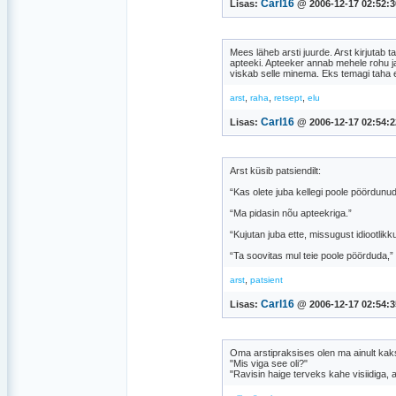
Carl16
Lisas:
@ 2006-12-17 02:52:3
Mees läheb arsti juurde. Arst kirjutab t
apteeki. Apteeker annab mehele rohu ja
viskab selle minema. Eks temagi taha 
,
,
,
arst
raha
retsept
elu
Carl16
Lisas:
@ 2006-12-17 02:54:2
Arst küsib patsiendilt:
“Kas olete juba kellegi poole pöördunu
“Ma pidasin nõu apteekriga.”
“Kujutan juba ette, missugust idiootlikku
“Ta soovitas mul teie poole pöörduda,” 
,
arst
patsient
Carl16
Lisas:
@ 2006-12-17 02:54:3
Oma arstipraksises olen ma ainult kak
"Mis viga see oli?"
"Ravisin haige terveks kahe visiidiga, all